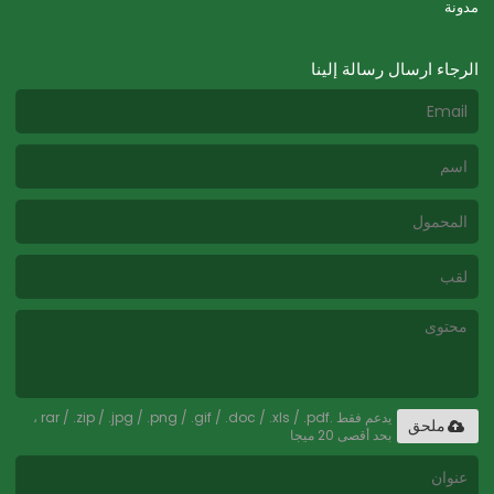
مدونة
الرجاء ارسال رسالة إلينا
يدعم فقط .rar / .zip / .jpg / .png / .gif / .doc / .xls / .pdf ،
ملحق
بحد أقصى 20 ميجا