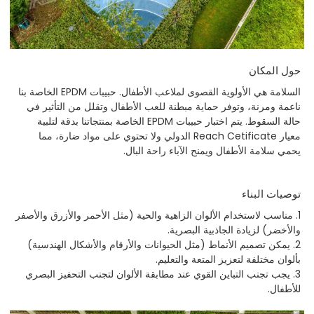
حول المكان
السلامة هي الأولوية القصوى لملاعب الأطفال. حبيبات EPDM الخاصة بنا
ناعمة ومرنة، وتوفر حماية مبطنة للعب الأطفال وتقلل من التأثير في
حالة السقوط. يتم اختبار حبيبات EPDM الخاصة بمنتجاتنا بدقة لتلبية
معيار Reach Cetificate الدولي ولا تحتوي على مواد ضارة، مما
يحمي سلامة الأطفال ويمنح الآباء راحة البال.
توصيات البناء
1. مناسب لاستخدام الألوان الزاهية والحية (مثل الأحمر والأزرق والأصفر
والأخضر) لزيادة الجاذبية البصرية.
2. يمكن تصميم الأنماط (مثل الحيوانات والأرقام والأشكال الهندسية)
بألوان مختلفة لتعزيز المتعة والتعليم.
3. يجب تجنب التباين القوي عند مطابقة الألوان لتجنب التحفيز البصري
للأطفال.