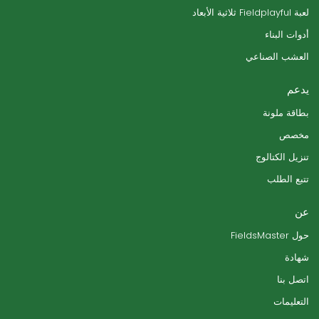
لعبة Fieldplayful ثلاثية الأبعاد
أدوات البناء
العشب الصناعي
يدعم
بطاقة ملونة
مخصص
تنزيل الكتالوج
تتبع الطلب
عن
حول FieldsMaster
شهادة
اتصل بنا
التعليمات