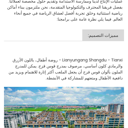
عمليات الإنتاج لدينا وممارسة الاستدامة وتقديم حلول مخصصة لعملائنا.
بفضل فريقنا المحترف والتكنولوجيا المتقدمة، نحن ملتزمون ببناء أماكن
رياضية استثنائية وخلق تجربة أفضل لعشاق الرياضة في جميع أنحاء
العالم. فيما يلي نظرة عامة على برامجنا:
مميزات التصميم:
Lianyungang Shangdu - Tianxi - روضة أطفال، باللون الأزرق
والرمادي كلون أساسي، مرصوف بمدرج قوس قزح. يمكن للمدرج
الملون بألوان قوس قزح أن يجعل الملعب أكثر إثارة للاهتمام ويزيد من
دافعية الأطفال ومتعتهم للمشاركة في الأنشطة.