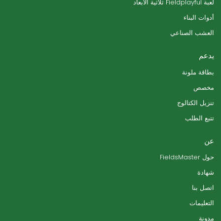
لعبة Fieldplayful ثلاثية الأبعاد
أدوات البناء
العشب الصناعي
يدعم
بطاقة ملونة
مخصص
تنزيل الكتالوج
تتبع الطلب
عن
حول FieldsMaster
شهادة
اتصل بنا
التعليمات
مدونة