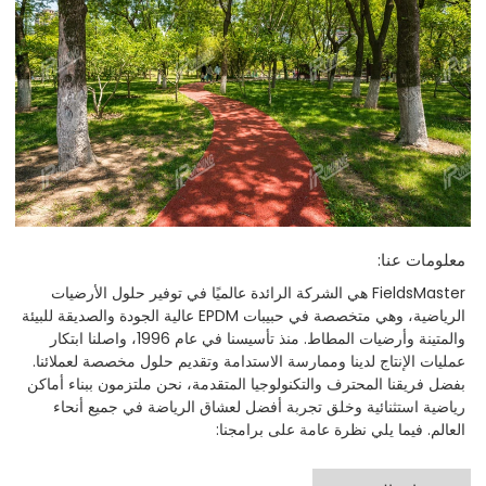
معلومات عنا:
FieldsMaster هي الشركة الرائدة عالميًا في توفير حلول الأرضيات
الرياضية، وهي متخصصة في حبيبات EPDM عالية الجودة والصديقة للبيئة
والمتينة وأرضيات المطاط. منذ تأسيسنا في عام 1996، واصلنا ابتكار
عمليات الإنتاج لدينا وممارسة الاستدامة وتقديم حلول مخصصة لعملائنا.
بفضل فريقنا المحترف والتكنولوجيا المتقدمة، نحن ملتزمون ببناء أماكن
رياضية استثنائية وخلق تجربة أفضل لعشاق الرياضة في جميع أنحاء
العالم. فيما يلي نظرة عامة على برامجنا: