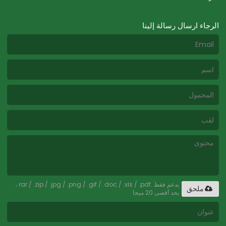
الرجاء ارسال رسالة إلينا
يدعم فقط .rar / .zip / .jpg / .png / .gif / .doc / .xls / .pdf ،
ملحق
بحد أقصى 20 ميجا