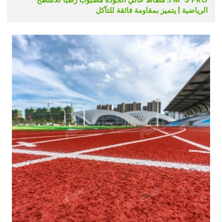
الرياضية | يتميز بمقاومة فائقة للتآكل