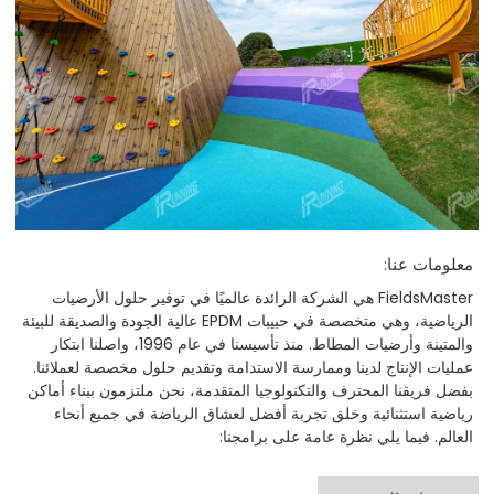
معلومات عنا:
FieldsMaster هي الشركة الرائدة عالميًا في توفير حلول الأرضيات
الرياضية، وهي متخصصة في حبيبات EPDM عالية الجودة والصديقة للبيئة
والمتينة وأرضيات المطاط. منذ تأسيسنا في عام 1996، واصلنا ابتكار
عمليات الإنتاج لدينا وممارسة الاستدامة وتقديم حلول مخصصة لعملائنا.
بفضل فريقنا المحترف والتكنولوجيا المتقدمة، نحن ملتزمون ببناء أماكن
رياضية استثنائية وخلق تجربة أفضل لعشاق الرياضة في جميع أنحاء
العالم. فيما يلي نظرة عامة على برامجنا: