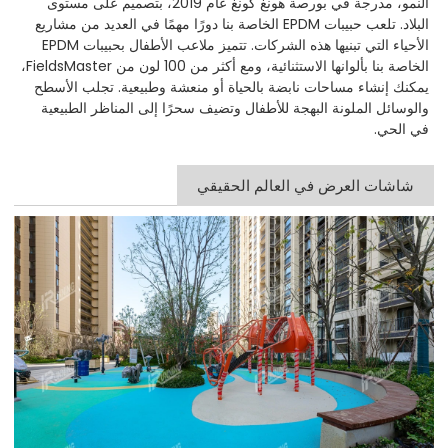
النمو، مدرجة في بورصة هونغ كونغ عام 2019، بتصميم على مستوى
البلاد. تلعب حبيبات EPDM الخاصة بنا دورًا مهمًا في العديد من مشاريع
الأحياء التي تبنيها هذه الشركات. تتميز ملاعب الأطفال بحبيبات EPDM
الخاصة بنا بألوانها الاستثنائية، ومع أكثر من 100 لون من FieldsMaster،
يمكنك إنشاء مساحات نابضة بالحياة أو منعشة وطبيعية. تجلب الأسطح
والوسائل الملونة البهجة للأطفال وتضيف سحرًا إلى المناظر الطبيعية
في الحي.
شاشات العرض في العالم الحقيقي