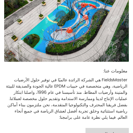
معلومات عنا:
FieldsMaster هي الشركة الرائدة عالميًا في توفير حلول الأرضيات
الرياضية، وهي متخصصة في حبيبات EPDM عالية الجودة والصديقة للبيئة
والمتينة وأرضيات المطاط. منذ تأسيسنا في عام 1996، واصلنا ابتكار
عمليات الإنتاج لدينا وممارسة الاستدامة وتقديم حلول مخصصة لعملائنا.
بفضل فريقنا المحترف والتكنولوجيا المتقدمة، نحن ملتزمون ببناء أماكن
رياضية استثنائية وخلق تجربة أفضل لعشاق الرياضة في جميع أنحاء
العالم. فيما يلي نظرة عامة على برامجنا: