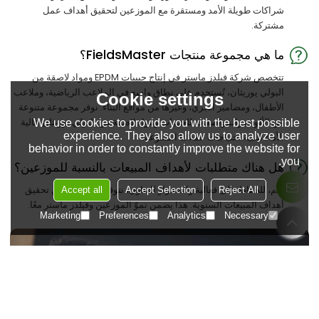
شراكات طويلة الأمد ومستقرة مع الموزعين لتحقيق أهداف عمل
مشتركة.
ما هي مجموعة منتجات FieldsMaster؟
تتخصص شركة فيلدز ماستر في إنتاج حبيبات EPDM ومواد لاصقة من
البولي يوريثان، تُستخدم على نطاق واسع في الملاعب الرياضية، وملاعب
Cookie settings
الأطفال، ومضامير الجري، وغيرها من مواقع البناء. نوفر مجموعة متنوعة
من الألوان والمواصفات للحبيبات ومواد لاصقة من البولي يوريثان عالية
We use cookies to provide you with the best possible
experience. They also allow us to analyze user
الأداء لتلبية احتياجات عملائنا المتنوعة.
behavior in order to constantly improve the website for
you.
هل هناك متطلبات لأهداف المبيعات بالنسبة للموزعين؟
نعم، للحفاظ على فعالية واستقرار التعاون، نتوقع من الموزعين تحقيق
Accept all
Accept Selection
Reject All
أهداف المبيعات السنوية. هذا يضمن نموّ الموزعين وفيلدز ماستر معًا.
Marketing
Preferences
Analytics
Necessary