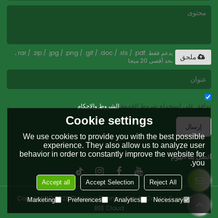
يدعم فقط .rar / .zip / .jpg / .png / .gif / .doc / .xls / .pdf ،
ملحق
بحد أقصى 20 ميجا
توافق على استخدام شروط الخدمة,
الشروط والاحكام
Cookie settings
إرسال
We use cookies to provide you with the best possible
experience. They also allow us to analyze user
behavior in order to constantly improve the website for
اتصل بنا اليوم
you.
Accept all
Accept Selection
Reject All
Copyright © 2026
Zhejiang Running Sports Co.,Ltd.
Support By
Marketing
Preferences
Analytics
Necessary
BEE Cloud