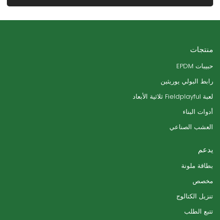
منتجات
حبيبات EPDM
رابط البولي يوريثين
لعبة Fieldplayful ثلاثية الأبعاد
أدوات البناء
العشب الصناعي
يدعم
بطاقة ملونة
مخصص
تنزيل الكتالوج
تتبع الطلب