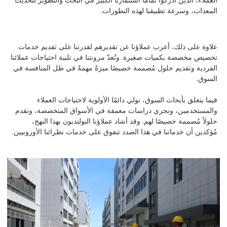
العملاء، الذين أدركوا تماماً استثمارنا الكبير في البحث والتطوير لتحديث
المعدات، وسرعة تطبيقنا لهذه التطورات.
علاوة على ذلك، أعرب عملاؤنا عن تقديرهم لقدرتنا على تقديم خدمات
تخصيص مخصصة بكميات صغيرة. وتُعدّ مرونتنا في تلبية احتياجات عملائنا
الفردية وتقديم حلول مُصممة خصيصًا ميزةً مهمةً في ظل المنافسة في
السوق.
فيما يتعلق بأبحاث السوق، نولي دائمًا الأولوية لاحتياجات العملاء
والمستخدمين، ونجري دراسات معمقة في الأسواق المتخصصة، ونقدم
حلولاً مُصممة خصيصًا لهم. وقد أشاد عملاؤنا البولنديون بهذا النهج،
مُؤكدين أن خدماتنا في هذا الصدد تتفوق على خدمات نظرائنا الأوروبيين.