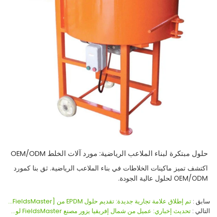
حلول مبتكرة لبناء الملاعب الرياضية: مورد آلات الخلط OEM/ODM
اكتشف تميز ماكينات الخلاطات في بناء الملاعب الرياضية. ثق بنا كمورد
OEM/ODM لحلول عالية الجودة.
سابق
تم إطلاق علامة تجارية جديدة: تقديم حلول EPDM من [FieldsMaster] للتميز في تغطية الأرض!
التالي
تحديث إخباري: عميل من شمال إفريقيا يزور مصنع FieldsMaster لوضع اللمسات الأخيرة على تفاصيل المشروع مع حبيبات EPDM