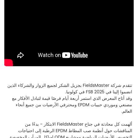
تتقدم شركة FieldsMaster بجزيل الشكر لجميع الزوار والشركاء الذين
انضموا إلينا في FSB 2025 في كولونيا.
وقد أتاح المعرض الذي استمر أربعة أيام فرصًا قيمة لتبادل الأفكار مع
مصنعي وموردي حبيبات EPDM ومحترفي الأرضيات من جميع أنحاء
العالم.
ألهمت كل محادثة في جناح FieldsMaster الابتكار - بدءًا من
المناقشات حول أنظمة صب المطاط EPDM الرطبة إلى احتياجات
التخصيص للأرضيات الرياضية ومشاريع ODM لهياكل المرآب المخصصة.