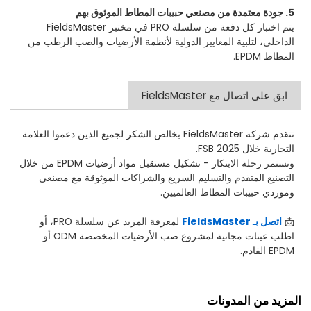
5. جودة معتمدة من مصنعي حبيبات المطاط الموثوق بهم
يتم اختبار كل دفعة من سلسلة PRO في مختبر FieldsMaster
الداخلي، لتلبية المعايير الدولية لأنظمة الأرضيات والصب الرطب من
المطاط EPDM.
ابق على اتصال مع FieldsMaster
تتقدم شركة FieldsMaster بخالص الشكر لجميع الذين دعموا العلامة
التجارية خلال FSB 2025.
وتستمر رحلة الابتكار - تشكيل مستقبل مواد أرضيات EPDM من خلال
التصنيع المتقدم والتسليم السريع والشراكات الموثوقة مع مصنعي
وموردي حبيبات المطاط العالميين.
📩
اتصل بـ FieldsMaster
لمعرفة المزيد عن سلسلة PRO، أو
اطلب عينات مجانية لمشروع صب الأرضيات المخصصة ODM أو
EPDM القادم.
المزيد من المدونات