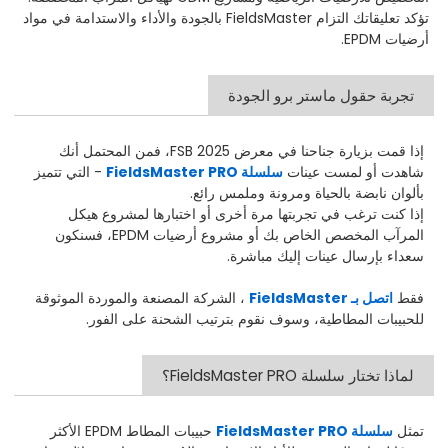
تؤكد تعليقاتك التزام FieldsMaster بالجودة والأداء والاستدامة في مواد
أرضيات EPDM.
تجربة حقول ماستر برو الجودة
إذا قمت بزيارة جناحنا في معرض FSB 2025، فمن المحتمل أنك
شاهدت أو لمست عينات
سلسلة FieldsMaster PRO
- التي تتميز
بألوان نابضة بالحياة ومرونة وملمس رائع.
إذا كنت ترغب في تجربتها مرة أخرى أو اختبارها لمشروع هيكل
المرآب المخصص الخاص بك أو مشروع أرضيات EPDM، فسنكون
سعداء بإرسال عينات إليك مباشرة.
فقط
اتصل بـ FieldsMaster
، الشركة المصنعة والموردة الموثوقة
للحبيبات المطاطية، وسوف نقوم بترتيب الشحنة على الفور.
لماذا تختار سلسلة FieldsMaster PRO؟
تمثل
سلسلة FieldsMaster PRO
حبيبات المطاط EPDM الأكثر