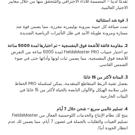
تقدمًا لدينا - المصممة للأداء الاحترافي والمُتحقق منها من خلال معايير
الاختبار العالمية.
1. قوة شد استثنائية
تمت صياغة كل حبيبة بمرونة بوليمرية معززة، مما يضمن قوة شد
ممتازة ومرونة طويلة الأمد في ظل التأثيرات الرياضية الشديدة.
2. مقاومة فائقة للأشعة فوق البنفسجية - تم اختبارها لمدة 5000 ساعة
تم اختبار حبيبات FieldsMaster PRO لمدة 5000 ساعة من التعرض
للأشعة فوق البنفسجية، مما يضمن ثبات لونها وأدائها حتى في ضوء
الشمس القاسي.
3. المتانة لأكثر من 15 عامًا
بفضل تقنية الربط المتقاطع المتقدمة، يمكن لسلسلة PRO الحفاظ
على سلامة الهيكل والألوان النابضة بالحياة لأكثر من 15 عامًا في
البيئات الخارجية.
4. تسليم عالمي سريع - شحن خلال 7 أيام
يتيح لك نظام الإنتاج والخدمات اللوجستية الفعال من FieldsMaster
تسليم العينات والطلبات بالجملة في غضون 7 أيام، مما يضمن لك عدم
انتظار الجودة أبدًا.