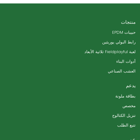
منتجات
حبيبات EPDM
رابط البولي يوريثين
لعبة Fieldplayful ثلاثية الأبعاد
أدوات البناء
العشب الصناعي
يدعم
بطاقة ملونة
مخصص
تنزيل الكتالوج
تتبع الطلب
عن