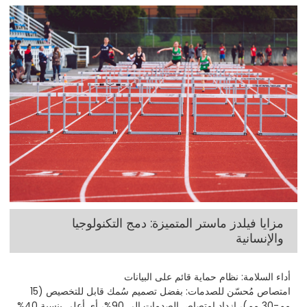
مزايا فيلدز ماستر المتميزة: دمج التكنولوجيا
والإنسانية
أداء السلامة: نظام حماية قائم على البيانات
امتصاص مُحسّن للصدمات: بفضل تصميم سُمك قابل للتخصيص (15
مم-30 مم)، ازداد امتصاص الصدمات إلى 90%، أي أعلى بنسبة 40%