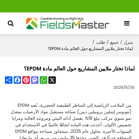
منزل
جميع
طلب
/
/
/
لماذا تختار ملايين المشاريع حول العالم مادة EPDM؟
لماذا تختار ملايين المشاريع حول العالم مادة EPDM؟
Share
Facebook
Pinterest
Mastodon
WhatsApp
X
2025/5/30
من الملاعب الرياضية إلى المناظر الطبيعية الحضرية، يُعيد EPDM
(مونومر إيثيلين بروبيلين ديين) صياغة مستقبل مواد الأرضيات بمعدل
نمو سنوي مركب يبلغ 18%. بفضل أدائه البيئي ومرونته العالية ومزايا
تخصيص الألوان، أحدثت هذه المادة اتجاهًا عالميًا في الاستخدام في
السنوات الأخيرة. بحلول عام 2025، ستتجاوز مساحة مواقع EPDM
المضافة حديثًا في الصين وحدها 35 مليون متر مربع، أي ما يعادل