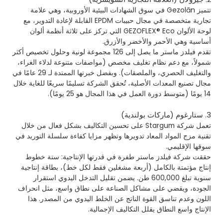
تتميز Gezolān في سوق الشهادات البيئية الأوروبية، وهي علامة
تجارية متخصصة في مجال حبيبات EPDM القابلة لإعادة التدوير، مع
لوحة الألوان GEZOFLEX® Eco التي تركز على ثلاثة أنظمة ألوان
أساسية وهي الأحمر والأخضر والأزرق.
تقدم فيلدز ماستر ما يصل إلى 126 مجموعة لونية وحلول تخصيص أكثر
شمولاً، مع دعم نظام تغليف مخصص (مواصفات متنوعة لدلاء الغراء،
والتغليف الحصري، والملصقات). وبفضل خبرتها الممتدة لـ 29 عامًا في
مجال تصنيع المعدات الأصلية، تُحقق الشركة تسليمًا سريعًا للغاية خلال
14 يومًا (متوسط دورة العمل في هذا المجال هو 25 يومًا).
3. ستارغوم (ماركات بولندية)
تعمل شركة Stargum على تحسين التكاليف بشكل فعال من خلال
تقنية مزج المواد المعاد تدويرها وتظهر مزايا كفاءة سلسلة التوريد في
سوقها الإقليمي.
حققت شركة فيلدز ماستر طفرة في قدرتها الإنتاجية: ستة خطوط
إنتاج مؤتمتة بالكامل (أربعة مشغلين فقط لكل خط)، بطاقة إنتاجية
سنوية تبلغ 600,000 طن. يضمن تقليل التدخل اليدوي استقرار
الجودة، ويقضي على مشاكل الصناعة على نطاق واسع، مثل انحراف
اللون وعدم تناسق القوة الناتج عن الخلط اليدوي من المصدر. هذا
الإنتاج واسع النطاق يقلل التكاليف الإجمالية.