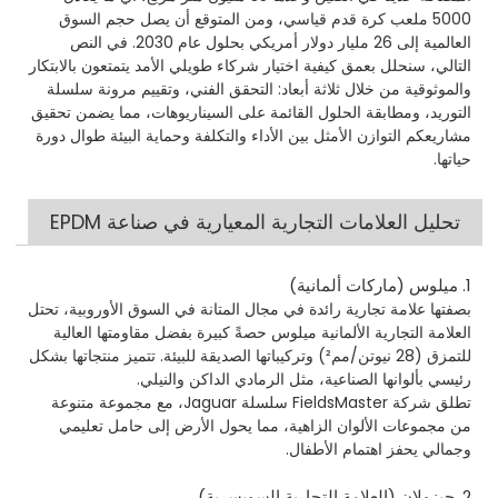
5000 ملعب كرة قدم قياسي، ومن المتوقع أن يصل حجم السوق
العالمية إلى 26 مليار دولار أمريكي بحلول عام 2030. في النص
التالي، سنحلل بعمق كيفية اختيار شركاء طويلي الأمد يتمتعون بالابتكار
والموثوقية من خلال ثلاثة أبعاد: التحقق الفني، وتقييم مرونة سلسلة
التوريد، ومطابقة الحلول القائمة على السيناريوهات، مما يضمن تحقيق
مشاريعكم التوازن الأمثل بين الأداء والتكلفة وحماية البيئة طوال دورة
حياتها.
تحليل العلامات التجارية المعيارية في صناعة EPDM
1. ميلوس (ماركات ألمانية)
بصفتها علامة تجارية رائدة في مجال المتانة في السوق الأوروبية، تحتل
العلامة التجارية الألمانية ميلوس حصةً كبيرة بفضل مقاومتها العالية
للتمزق (28 نيوتن/مم²) وتركيباتها الصديقة للبيئة. تتميز منتجاتها بشكل
رئيسي بألوانها الصناعية، مثل الرمادي الداكن والنيلي.
تطلق شركة FieldsMaster سلسلة Jaguar، مع مجموعة متنوعة
من مجموعات الألوان الزاهية، مما يحول الأرض إلى حامل تعليمي
وجمالي يحفز اهتمام الأطفال.
2. جيزولان (العلامة التجارية السويسرية)