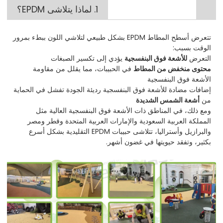
1. لماذا يتلاشى EPDM؟
تتعرض أسطح المطاط EPDM بشكل طبيعي لتلاشي اللون ببطء بمرور
الوقت بسبب:
التعرض
للأشعة فوق البنفسجية
يؤدي إلى تكسير الصبغات
محتوى منخفض من المطاط
في الحبيبات، مما يقلل من مقاومة
الأشعة فوق البنفسجية
إضافات مضادة للأشعة فوق البنفسجية رديئة الجودة تفشل في الحماية
من
أشعة الشمس الشديدة
ومع ذلك، في المناطق ذات الأشعة فوق البنفسجية العالية مثل
المملكة العربية السعودية والإمارات العربية المتحدة وقطر ومصر
والبرازيل وأستراليا، تتلاشى حبيبات EPDM التقليدية بشكل أسرع
بكثير، وتفقد حيويتها في غضون أشهر.