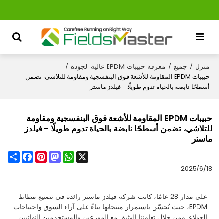
منزل
جميع
معرفة حبيبات EPDM عالية الجودة
/
/
/
حبيبات EPDM المقاومة للأشعة فوق البنفسجية ومقاومة للتلاشي، تضمن
أسطحًا نابضة بالحياة تدوم طويلًا - فيلدز ماستر
حبيبات EPDM المقاومة للأشعة فوق البنفسجية ومقاومة
للتلاشي، تضمن أسطحًا نابضة بالحياة تدوم طويلًا - فيلدز
ماستر
Share
Facebook
Pinterest
Mastodon
WhatsApp
X
2025/6/18
على مدار 28 عامًا، كانت شركة فيلدز ماستر رائدة في تصنيع مطاط
EPDM، حيث تُحسّن باستمرار منتجاتها بناءً على آراء السوق واحتياجات
العملاء. ومن خلال تعاوننا الوثيق مع الموزعين والمستخدمين النهائيين