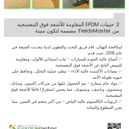
2. حبيبات EPDM المقاومة للأشعة فوق البنفسجية
من FieldsMaster: مصممة لتكون متينة
لمكافحة البهتان، قام فريق البحث والتطوير لدينا بتحديث الصيغة في
عام 2016، حيث قدم:
✅ أصباغ عالية الجودة للسيارات - ثبات استثنائي للألوان، ومقاومة
للتبييض الناتج عن الأشعة فوق البنفسجية.
✅ مضادات الأكسدة عالية الأداء - تبطئ عملية التحلل، وتحافظ على
حيوية طويلة الأمد.
✅ مواد خام ممتازة - يتم الحصول عليها من شركات إكسون، وسابك،
وميتسوي، وباسف، وسينوبك، مما يضمن استقرارًا فائقًا للأشعة فوق
البنفسجية.
✅ كربونات الكالسيوم عالية البياض - من أكبر منجم في الصين، مما
يعزز السطوع والمتانة.