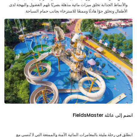
والأنماط الجذابة تخلق ميزات مائية مذهلة بصريًا تلهم الفضول والبهجة لدى
الأطفال وتخلق جوًا هادئًا وممتعًا للاسترخاء بجانب حمام السباحة.
انضم إلى عائلة FieldsMaster
انطلق في رحلة مليئة بالمغامرات المائية الآمنة والممتعة التي لا تُنسى مع