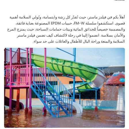
أهلاً بكم في فيلدز ماستر، حيث نُقدّر كل رشة وابتسامة، ونُولي السلامة أهمية
قصوى. استكشفوا سلسلة FM-W، حبيبات EPDM المصنوعة بعناية فائقة،
والمصممة خصيصاً للحدائق المائية وبيئات حمامات السباحة، حيث يمتزج المرح
والأمان بسلاسة. انضموا إلينا في رحلة لاكتشاف كيف تضمن فيلدز ماستر
السلامة والمتعة وراحة البال للأطفال والعائلات على حد سواء.