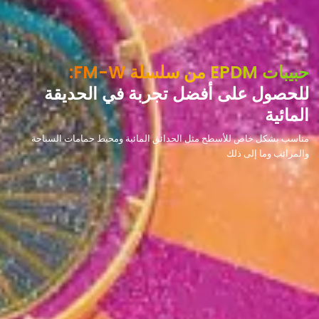
حبيبات EPDM من سلسلة FM-W:
للحصول على أفضل تجربة في الحديقة
المائية
مناسب بشكل خاص للأسطح مثل الحدائق المائية ومحيط حمامات السباحة
والمرائب وما إلى ذلك