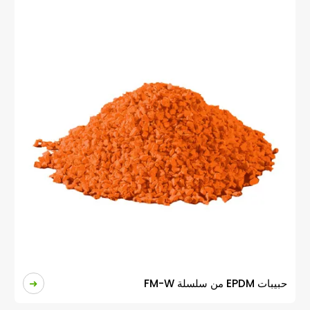
حبيبات EPDM من سلسلة FM-W