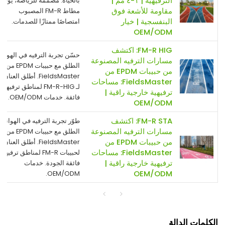
الترفيهية | ١-٤ مم |
بالحياة. مصممة للرياضة، يوفر
مقاومة للأشعة فوق
مطاط FM-R المصبوب
البنفسجية | خيار
امتصاصًا ممتازًا للصدمات.
OEM/ODM
FM-R HIG: اكتشف
حسّن تجربة الترفيه في الهواء
مسارات الترفيه المصنوعة
الطلق مع حبيبات EPDM من
من حبيبات EPDM من
FieldsMaster. أطلق العنان
FieldsMaster: مساحات
لـ FM-R-HIG لمناطق ترفيهية
ترفيهية خارجية راقية |
فائقة. خدمات OEM/ODM.
OEM/ODM
FM-R STA: اكتشف
طوّر تجربة الترفيه في الهواء
مسارات الترفيه المصنوعة
الطلق مع حبيبات EPDM من
من حبيبات EPDM من
FieldsMaster. أطلق العنان
FieldsMaster: مساحات
لحبيبات FM-R لمناطق ترفيهية
ترفيهية خارجية راقية |
فائقة الجودة. خدمات
OEM/ODM
OEM/ODM.
الكلمات الدالة