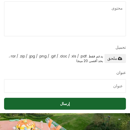
تحميل
يدعم فقط .rar / .zip / .jpg / .png / .gif / .doc / .xls / .pdf ،
ملحق
بحد أقصى 20 ميجا
عنوان
إرسال