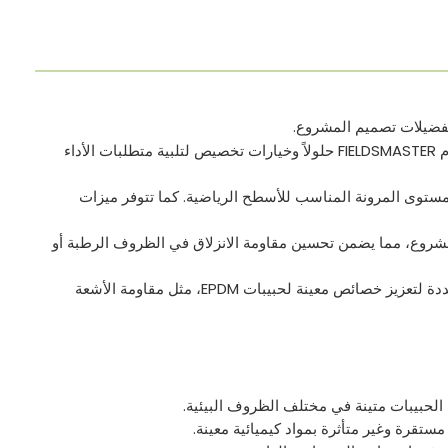
حجم الجسيمات: يمكن تخصيص حجم جسيمات حبيبات EPDM وفقًا لاحتياجات محددة. تقدم FIELDSMASTER حلولاً وخيارات تخصيص لتلبية متطلبات الأداء
م المختلفة، مثل توفير مستوى المرونة المناسب للأسطح الرياضية. كما تتوفر ميزات
لحبيبات EPDM وفقًا للمتطلبات المحددة للمشروع، مما يضمن تحسين مقاومة الانزلاق في الظروف الرطبة أو
المتطلبات الخاصة: قد تتضمن بعض خيارات التخصيص إضافة مواد كيميائية أو إضافات محددة لتعزيز خصائص معينة لحبيبات EPDM، مثل مقاومة الأشعة