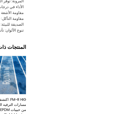
المرونة: توفر المرونة المتأصلة في مطاط M
الأداء في درجات الحرارة العالية: يمكن لـ EPDM أن ي
مقاومة الأشعة فوق البنفسجية: حبيبات المطا
مقاومة التآكل: 
الصديقة للبيئة: غالبًا ما يُعتبر EPDM صديقًا للبيئة لأ
تنوع الألوان: تأتي حبيبات المطاط EPDM في مجموعة واسعة من 
المنتجات ذات
FM-R HIG: اكت
مسارات الترفيه ا
م