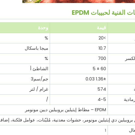
ت الفنية لحبيبات EPDM
قيمة
وحدة
%
>20
10.7
ميجا باسكال
لكسر
700
%
60 ± 5
الشاطئ أ
1.36± 0.03
جم/سم3
574
غرام / لتر
مادية
4-5
/
EPDM – مطاط إيثيلين بروبيلين ديين مونومر
 بروبيلين دي إيثيلين مونومر، حشوات معدنية، مُليّنات، عوامل فلكنة، إضاف
عال
1