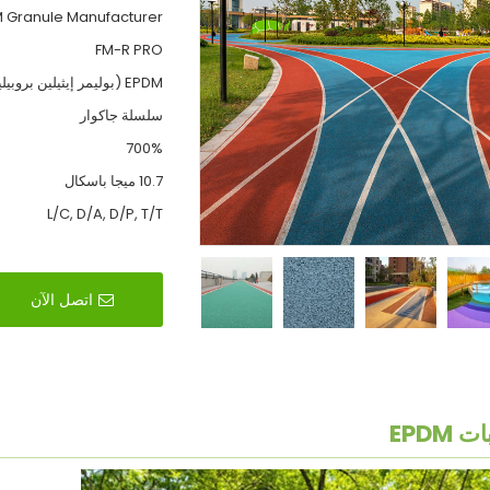
M Granule Manufacturer
FM-R PRO
EPDM (بوليمر إيثيلين بروبيلين ديين ثلاثي)
سلسلة جاكوار
700%
10.7 ميجا باسكال
L/C, D/A, D/P, T/T
اتصل الآن
 EPDM