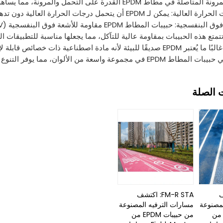
EPD القدرة على التحمل والمرونة، مما يساهم في امتصاص الصدمات والراحة.
تحمل درجات الحرارة العالية دون تدهور كبير، مع الحفاظ على خصائصه في البيئات الحارة.
ط EPDM مقاومة للأشعة فوق البنفسجية (UV)، مما يمنع بهتان اللون ويضمن حيوية طويلة الأمد.
تتمتع هذه الحبيبات بمقاومة عالية للتآكل، مما يجعلها مناسبة للتطبيقات ال
نه مادة اصطناعية ذات خصائص قابلة لإعادة التدوير.
الألوان، مما يوفر التنوع لإنشاء أسطح ملونة وجميلة من الناحية الجمالية.
 الصلة
شف
FM-R STA: اكتشف
لمصنوعة
مسارات الترفيه المصنوعة
ن حبيبات EPDM من
من حبيبات EPDM من