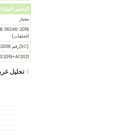
المعايير البيئية لحب
معيار
الحلقات)
(EC)رقم 1907/2006(REACH)SVHC
EN 71-3:2019+A1:2021- هجرة 
تحليل غربال