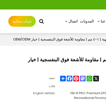
نا
المدونات
اتصال
عينات مجانية
FM-: حبيبات مطاط EPDM فاخرة للأرضيات الترفيهية | ١-٤ مم | مقاومة للأشعة فوق البنفسجية | خيار
Share
Facebook
Pinterest
Mastodon
WhatsApp
X
حصة
فئات
English details
FM-R PRO: Premium EPD
Recreational Flooring