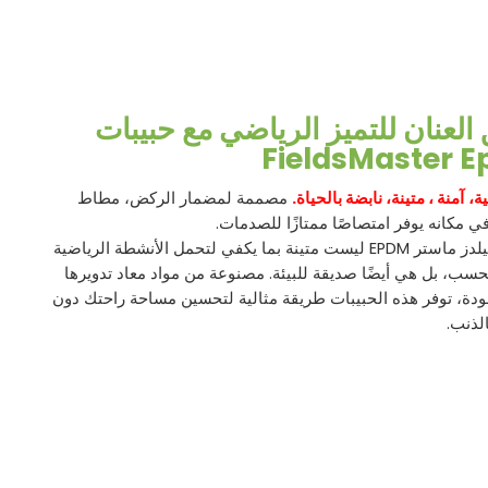
العنان للتميز الرياضي مع حبيبات
FieldsMaster 
ة،
آمنة
، متينة، نابضة بالحياة.
مصممة لمضمار الركض، مطاط
 مكانه يوفر امتصاصًا ممتازًا للصدمات.
حبيبات فيلدز ماستر EPDM ليست متينة بما يكفي لتحمل الأنشطة الرياضية
سب، بل هي أيضًا صديقة للبيئة. مصنوعة من مواد معاد تدويرها
جودة، توفر هذه الحبيبات طريقة مثالية لتحسين مساحة راحتك دون
لذنب.