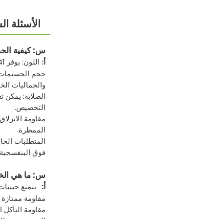
الأسئلة ا
س:
كيفية الحصول
اللون: يوفر FIELDSMASTER 41 لونًا قياسيًا ويوفر خدمات تخصيص الألوان لتتناسب مع تفضيلات تصميم المشروع.
أ:
والجماليات الخ
التخصيص.
الممطرة.
فوق البنفسجية 
س:
ما هي الخص
أ:
تتمتع حبيبات المطاط EPDM بالع
مقاومة ممتازة للطقس: تشتهر مادة EPDM بمقاومتها الم
مقاومة التآكل الكيميائي: يتميز EPDM بمقاومة التآكل الكيميائي، 