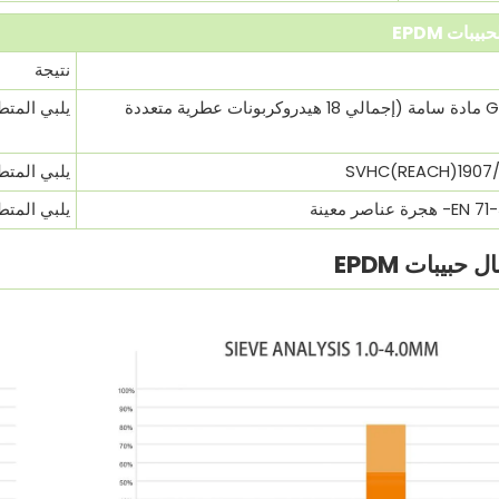
يبات EPDM
نتيجة
GB 36246-2018 مادة سامة (إجمالي 18 هيدروكربونات عطرية متعددة
يلبي المتط
يلبي المتط
عناصر معينة
يلبي المتط
 حبيبات EPDM