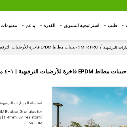
طلب
استراتيجية التسويق
القدرة
يدعم
معلومات ع
/
FM-R PRO: حبيبات مطاط EPDM فاخرة للأرضيات الترفيهية | ١-٤ مم | مقاومة للأشعة فوق البنفسجية | خيار OEM/ODM
رات الترفيهية
R PRO
لسلسلة المسارات الترفيهية
M Rubber Granules for
 | 1-4mm |uv-resistant |
OEM/ODM