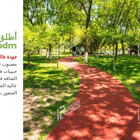
أطلق 
Epdm
جودة عالي
مصبوب في
الشاقة فح
عالية ال
الشعور با