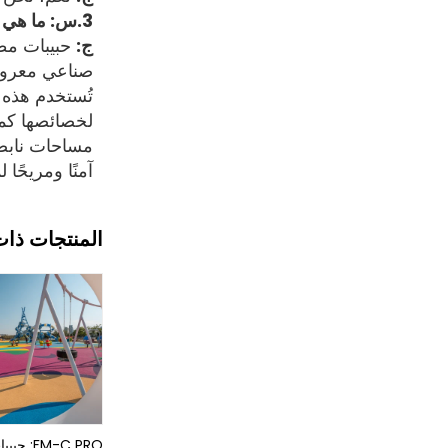
3.س: ما هي حبيبات المطاط EPDM؟
ج:
صناعي معروف ب
تُستخدم هذه 
لخصائصها كمقا
آمنًا ومريحًا
المنتجات ذات
FM-C PRO: حب