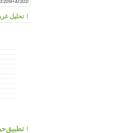
EN 71-3:2019+A1:2021- هجرة 
تحليل غربال
تطبيق
حبيب