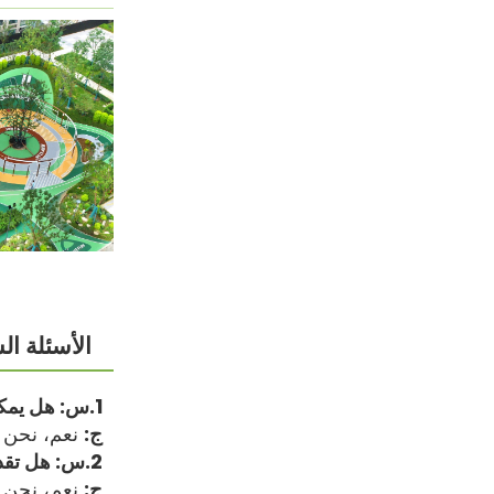
الأسئلة ال
1.س: هل يمكنني الحصول على عينات قبل تقديم طلب بالجملة؟
ج:
نعم، نحن ن
2.س: هل تقدم خيارات التخصيص للون والحجم؟
ج:
نعم، نحن 