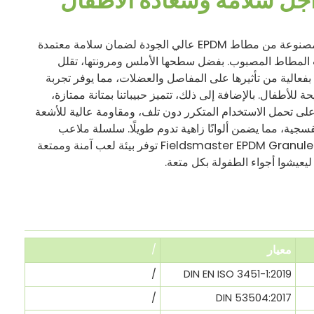
جل سلامة وسعادة الأطفال
حبيباتنا مصنوعة من مطاط EPDM عالي الجودة لضمان سلامة معتمدة
المطاط المصبوب. بفضل سطحها الأملس ومرونتها، تقلل
 بفعالية من تأثيرها على المفاصل والعضلات، مما يوفر تجربة
 للأطفال. بالإضافة إلى ذلك، تتميز حبيباتنا بمتانة ممتازة،
على تحمل الاستخدام المتكرر دون تلف، ومقاومة عالية للأشعة
فسجية، مما يضمن ألوانًا زاهية تدوم طويلًا. سلسلة ملاعب
الأطفال Fieldsmaster EPDM Granule توفر بيئة لعب آمنة وممتعة
ليعيشوا أجواء الطفولة بكل متعة.
معيار
/
/
DIN EN ISO 3451-1:2019
/
DIN 53504:2017