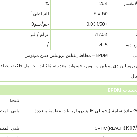
انكسار
264
%
50 ± 5
الشاطئ أ
1.58± 0.03
جم/سم3
717.04
غرام / لتر
مادية
4-5
/
سي
EPDM – مطاط إيثيلين بروبيلين ديين مونومر
 بروبيلين دي إيثيلين مونومر، حشوات معدنية، مُليّنات، عوامل فلكنة، إضاف
عال
1
يبات EPDM
نتيجة
GB 36246-2018 مادة سامة (إجمالي 18 هيدروكربونات عطرية متعددة
يلبي المتط
يلبي المتط