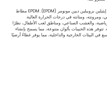
حبيبات مطاط EPDM هي نوع من المواد الجسيمية المصنوعة من مطاط إيثيلين بروبيلين ديين مونومر (EPDM). EPDM مطاط
، ومرونته، ومتانته في درجات الحرارة العالية.
رياضية، والعشب الصناعي، ومناطق لعب الأطفال، نظرًا
 تتوفر هذه الحبيبات بألوان متنوعة، مما يسمح بإنشاء
نة. تُستخدم حبيبات مطاط EPDM على نطاق واسع في البيئات الخارجية والداخلية، مما يوفر غطاءً أرضيًا