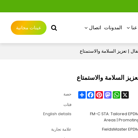
نا
المدونات
اتصال
عينات مجانية
Share
Facebook
Pinterest
Mastodon
WhatsApp
X
حصة
فئات
English details
FM-C STA: Tailored EPDM 
Areas | Promotin
FieldsMaster EPD
علامة تجارية