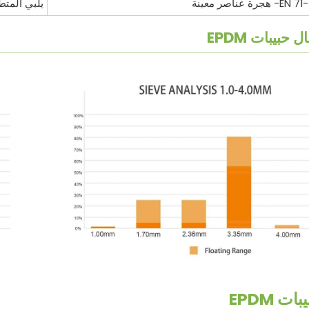
عناصر معينة
يلبي المتط
 حبيبات EPDM
ات EPDM