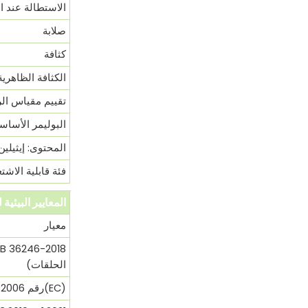
الاستطالة عند ال
صلابة
كثافة
الكثافة الظاهرية
تقييم مقياس الر
البوليمر الأسا
المحتوى: إيثيلين
فئة قابلية الاشت
المعايير البيئية لحب
معيار
الحلقات)
(EC)رقم 1907/2006(REACH)SVHC