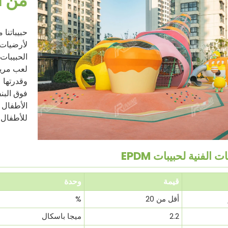
من أ
لأرضيات 
الحبيبات
لعب مريحة
وقدرتها 
فوق البن
للأطفال 
ت الفنية لحبيبات EPDM
قيمة
وحدة
أقل من 20
%
2.2
ميجا باسكال