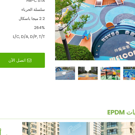
FM-C STA
سلسلة الحرباء
2.2 ميجا باسكال
264%
L/C, D/A, D/P, T/T
اتصل الآن
 EPDM