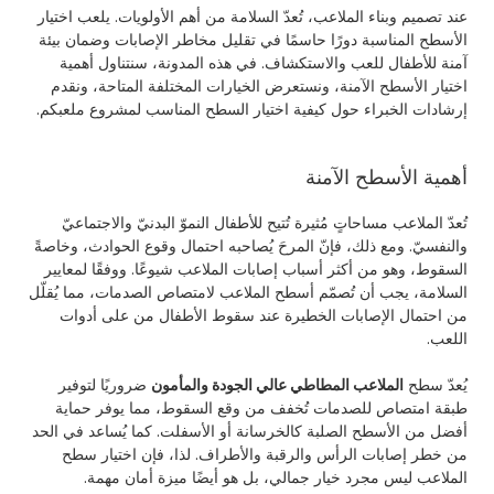
عند تصميم وبناء الملاعب، تُعدّ السلامة من أهم الأولويات. يلعب اختيار
الأسطح المناسبة دورًا حاسمًا في تقليل مخاطر الإصابات وضمان بيئة
آمنة للأطفال للعب والاستكشاف. في هذه المدونة، سنتناول أهمية
اختيار الأسطح الآمنة، ونستعرض الخيارات المختلفة المتاحة، ونقدم
إرشادات الخبراء حول كيفية اختيار السطح المناسب لمشروع ملعبكم.
أهمية الأسطح الآمنة
تُعدّ الملاعب مساحاتٍ مُثيرة تُتيح للأطفال النموّ البدنيّ والاجتماعيّ
والنفسيّ. ومع ذلك، فإنّ المرحَ يُصاحبه احتمال وقوع الحوادث، وخاصةً
السقوط، وهو من أكثر أسباب إصابات الملاعب شيوعًا. ووفقًا لمعايير
السلامة، يجب أن تُصمّم أسطح الملاعب لامتصاص الصدمات، مما يُقلّل
من احتمال الإصابات الخطيرة عند سقوط الأطفال من على أدوات
اللعب.
يُعدّ سطح
الملاعب المطاطي عالي الجودة والمأمون
ضروريًا لتوفير
طبقة امتصاص للصدمات تُخفف من وقع السقوط، مما يوفر حماية
أفضل من الأسطح الصلبة كالخرسانة أو الأسفلت. كما يُساعد في الحد
من خطر إصابات الرأس والرقبة والأطراف. لذا، فإن اختيار سطح
الملاعب ليس مجرد خيار جمالي، بل هو أيضًا ميزة أمان مهمة.