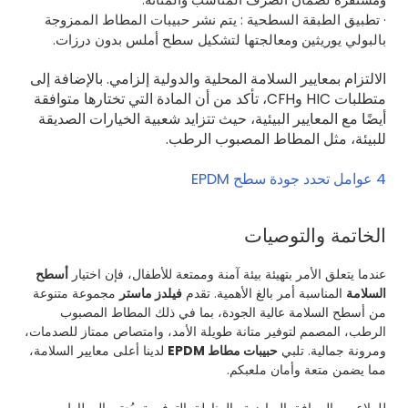
· تطبيق الطبقة السطحية
: يتم نشر حبيبات المطاط الممزوجة
بالبولي يوريثين ومعالجتها لتشكيل سطح أملس بدون درزات.
الالتزام بمعايير السلامة المحلية والدولية إلزامي. بالإضافة إلى
متطلبات HIC وCFH، تأكد من أن المادة التي تختارها متوافقة
أيضًا مع المعايير البيئية، حيث تتزايد شعبية الخيارات الصديقة
للبيئة، مثل المطاط المصبوب الرطب.
4 عوامل تحدد جودة سطح EPDM
الخاتمة والتوصيات
عندما يتعلق الأمر بتهيئة بيئة آمنة وممتعة للأطفال، فإن اختيار
أسطح
السلامة
المناسبة أمر بالغ الأهمية. تقدم
فيلدز ماستر
مجموعة متنوعة
من أسطح السلامة عالية الجودة، بما في ذلك المطاط المصبوب
الرطب، المصمم لتوفير متانة طويلة الأمد، وامتصاص ممتاز للصدمات،
ومرونة جمالية. تلبي
حبيبات مطاط EPDM
لدينا أعلى معايير السلامة،
مما يضمن متعة وأمان ملعبكم.