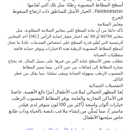
أسطح المطاط المصبوبة رطبًا، مثل تلك التي تُقدّمها
FieldsMaster
، الخيار الأمثل للمناطق ذات ارتفاع السقوط
الحرج.
معايير السلامة
تأكد دائمًا من أن مادة السطح تُلبي معايير السلامة المطلوبة، مثل
معايير ASTM أو EN. يُعد اختبار معيار إصابة الرأس (HIC) أحد المعايير
الرئيسية التي تُقيّم قدرة السطح على امتصاص الصدمات. عادةً ما تجتاز
أسطح المطاط المصبوبة الرطبة هذه الاختبارات وتوفر حماية فائقة.
متطلبات الصيانة
تتطلب بعض الأسطح عناية أكبر من غيرها. على سبيل المثال، قد يحتاج
نشارة المطاط إلى إضافات من حين لآخر، بينما يتميز المطاط
المصبوب الرطب بسهولة الصيانة ويبقى سلسًا، مما يقلل من خطر
التآكل.
التفضيلات الجمالية
يُعدّ المظهر الجمالي لملاعب الأطفال أمرًا بالغ الأهمية، خاصةً
في الأماكن التجارية والعامة. يوفر المطاط المصبوب الرطب
خيارات ألوان واسعة (أكثر من 100 لون متوفر لدى
فيلدز
ماستر
)، مما يُمكّن من إنشاء ملاعب نابضة بالحياة وذات طابع
خاص سيُحبها الأطفال.