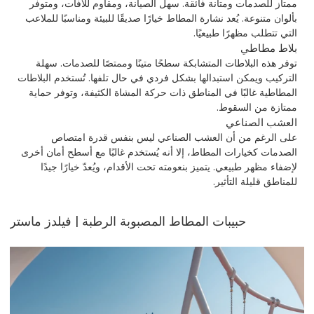
ممتاز للصدمات ومتانة فائقة. سهل الصيانة، ومقاوم للآفات، ومتوفر
بألوان متنوعة. يُعد نشارة المطاط خيارًا صديقًا للبيئة ومناسبًا للملاعب
التي تتطلب مظهرًا طبيعيًا.
بلاط مطاطي
توفر هذه البلاطات المتشابكة سطحًا متينًا وممتصًا للصدمات. سهلة
التركيب ويمكن استبدالها بشكل فردي في حال تلفها. تُستخدم البلاطات
المطاطية غالبًا في المناطق ذات حركة المشاة الكثيفة، وتوفر حماية
ممتازة من السقوط.
العشب الصناعي
على الرغم من أن العشب الصناعي ليس بنفس قدرة امتصاص
الصدمات كخيارات المطاط، إلا أنه يُستخدم غالبًا مع أسطح أمان أخرى
لإضفاء مظهر طبيعي. يتميز بنعومته تحت الأقدام، ويُعدّ خيارًا جيدًا
للمناطق قليلة التأثير.
حبيبات المطاط المصبوبة الرطبة | فيلدز ماستر