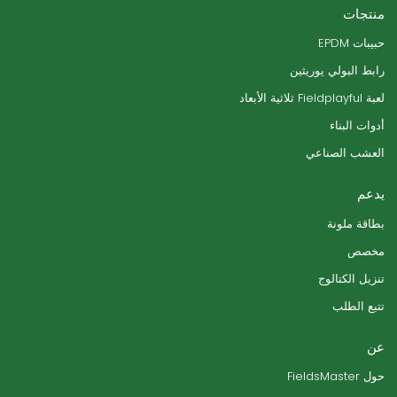
منتجات
حبيبات EPDM
رابط البولي يوريثين
لعبة Fieldplayful ثلاثية الأبعاد
أدوات البناء
العشب الصناعي
يدعم
بطاقة ملونة
مخصص
تنزيل الكتالوج
تتبع الطلب
عن
حول FieldsMaster