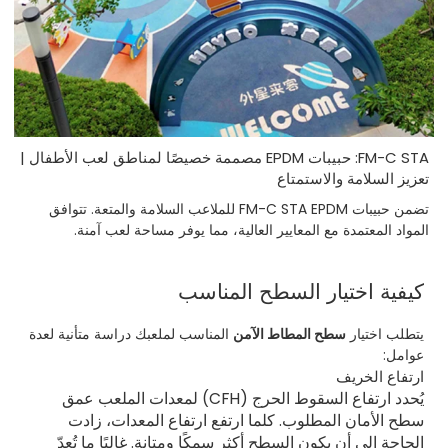
FM-C STA: حبيبات EPDM مصممة خصيصًا لمناطق لعب الأطفال |
تعزيز السلامة والاستمتاع
تضمن حبيبات FM-C STA EPDM للملاعب السلامة والمتعة. تتوافق
المواد المعتمدة مع المعايير العالية، مما يوفر مساحة لعب آمنة.
كيفية اختيار السطح المناسب
يتطلب اختيار
سطح المطاط الآمن
المناسب لملعبك دراسة متأنية لعدة
عوامل:
ارتفاع الخريف
يُحدد ارتفاع السقوط الحرج (CFH) لمعدات الملعب عمق
سطح الأمان المطلوب. كلما ارتفع ارتفاع المعدات، زادت
الحاجة إلى أن يكون السطح أكثر سمكًا ومتانة. غالبًا ما تُعدّ