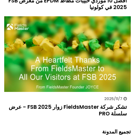
أفضل 10 موردي حبيبات مطاط EPDM من معرض FSB
2025 في كولونيا
2025/11/7
تشكر شركة FieldsMaster زوار FSB 2025 - عرض
سلسلة PRO
تجميع المدونة