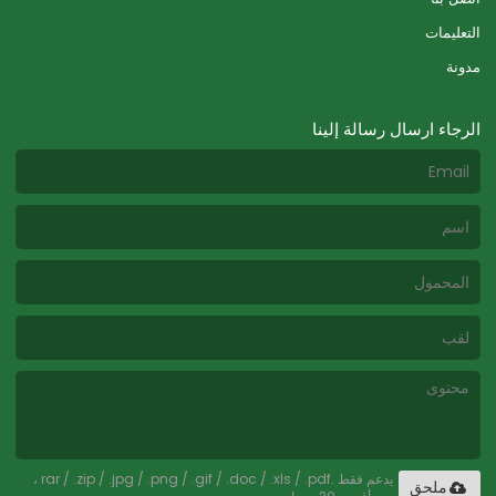
التعليمات
مدونة
الرجاء ارسال رسالة إلينا
يدعم فقط .rar / .zip / .jpg / .png / .gif / .doc / .xls / .pdf ،
ملحق