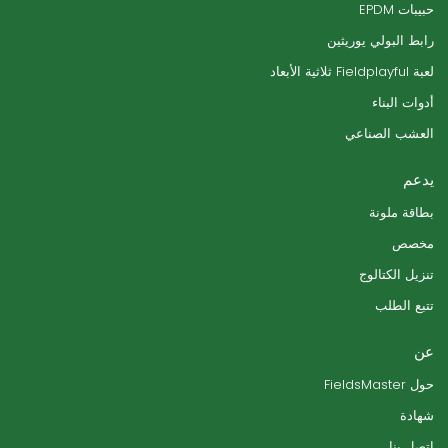
حبيبات EPDM
رابط البولي يوريثين
لعبة Fieldplayful ثلاثية الأبعاد
أدوات البناء
العشب الصناعي
يدعم
بطاقة ملونة
مخصص
تنزيل الكتالوج
تتبع الطلب
عن
حول FieldsMaster
شهادة
اتصل بنا