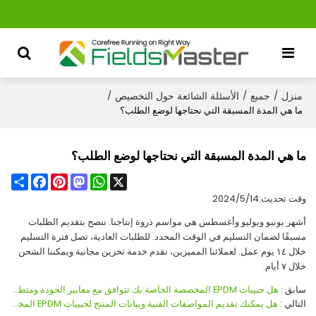
منزل
جميع
الأسئلة الشائعة حول التخصيص
/
/
/
ما هي المدة المسبقة التي نحتاجها لوضع الطلب؟
ما هي المدة المسبقة التي نحتاجها لوضع الطلب؟
Share
Facebook
Pinterest
Mastodon
WhatsApp
X
وقت تحديث:
2024/5/14
أشهر يونيو ويوليو وأغسطس هي مواسم ذروة إنتاجنا. ننصح بتقديم الطلبات
مسبقًا لضمان التسليم في الوقت المحدد. للطلبات العادية، تصل فترة التسليم
خلال ١٤ يوم عمل. لعملائنا المميزين، نقدم خدمة تخزين مجانية ويمكننا الشحن
خلال ٧ أيام.
سابق
هل حبيبات EPDM المخصصة الخاصة بك تتوافق مع معايير الجودة ومتطلباتنا؟
التالي
هل يمكنك تقديم المواصفات الفنية وبيانات المنتج لحبيبات EPDM المخصصة؟