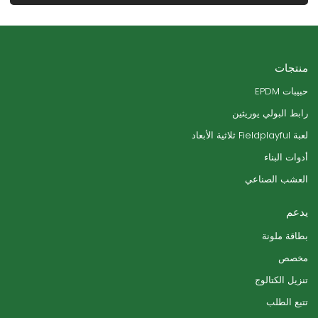
منتجات
حبيبات EPDM
رابط البولي يوريثين
لعبة Fieldplayful ثلاثية الأبعاد
أدوات البناء
العشب الصناعي
يدعم
بطاقة ملونة
مخصص
تنزيل الكتالوج
تتبع الطلب