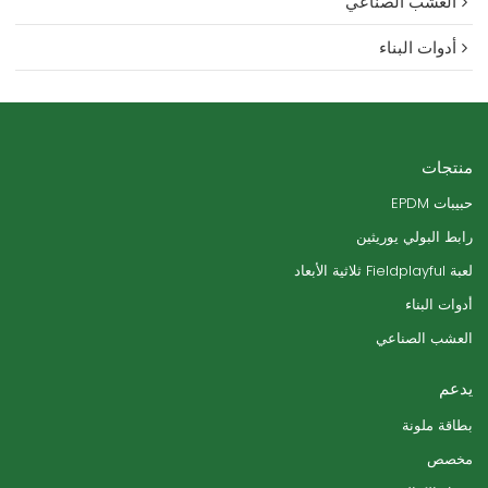
العشب الصناعي
أدوات البناء
منتجات
حبيبات EPDM
رابط البولي يوريثين
لعبة Fieldplayful ثلاثية الأبعاد
أدوات البناء
العشب الصناعي
يدعم
بطاقة ملونة
مخصص