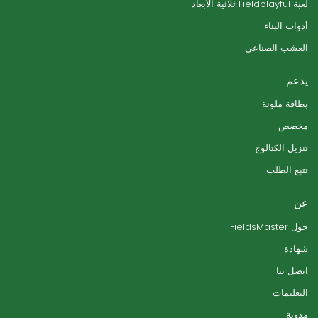
لعبة Fieldplayful ثلاثية الأبعاد
أدوات البناء
العشب الصناعي
يدعم
بطاقة ملونة
مخصص
تنزيل الكتالوج
تتبع الطلب
عن
حول FieldsMaster
شهادة
اتصل بنا
التعليمات
مدونة