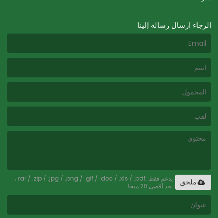
الرجاء ارسال رسالة إلينا
يدعم فقط .rar / .zip / .jpg / .png / .gif / .doc / .xls / .pdf ،
ملحق
بحد أقصى 20 ميجا